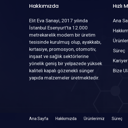
Hakkımızda
Hızlı 
Elit Eva Sanayi, 2017 yılında
Ana Sa
İstanbul Esenyurt’ta 12.000
Hakkım
metrekarelik modern bir üretim
Ürünle
tesisinde kurulmuş olup, ayakkabı,
kırtasiye, promosyon, otomotiv,
Süreç
inşaat ve sağlık sektörlerine
Kariyer
yönelik geniş bir yelpazede yüksek
kaliteli kapalı gözenekli sünger
Bize Ul
yapıda malzemeler üretmektedir.
Ana Sayfa
Hakkımızda
Ürünlerimiz
Süreç