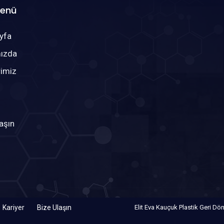
Menü
yfa
ızda
rimiz
aşın
Kariyer
Bize Ulaşın
Elit Eva Kauçuk Plastik Geri Dö