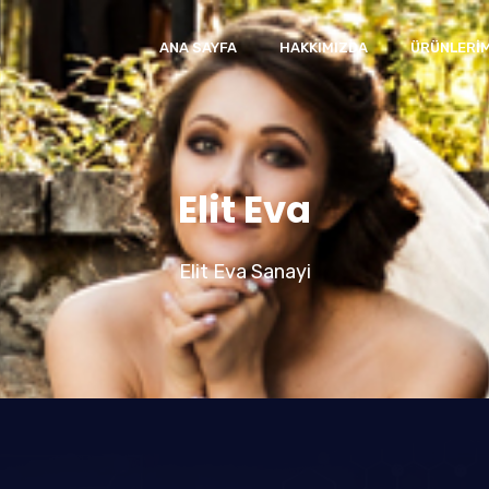
ANA SAYFA
HAKKIMIZDA
ÜRÜNLERIM
Elit Eva
Elit Eva Sanayi