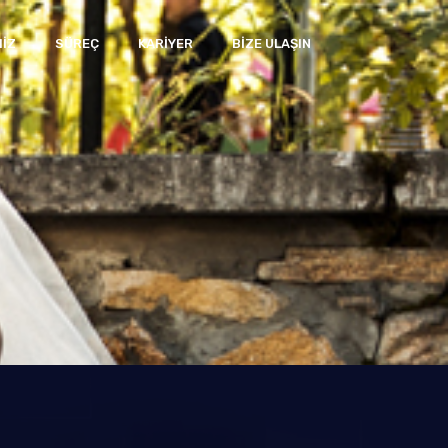
IZ
SÜREÇ
KARIYER
BIZE ULAŞIN