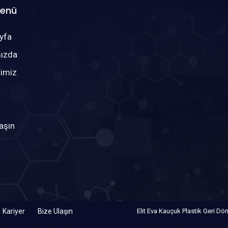
Menü
yfa
ızda
rimiz
aşın
Kariyer
Bize Ulaşın
Elit Eva Kauçuk Plastik Geri Dö