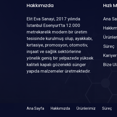
Hakkımızda
Hızlı 
Elit Eva Sanayi, 2017 yılında
Ana Sa
İstanbul Esenyurt’ta 12.000
Hakkım
metrekarelik modern bir üretim
Ürünle
tesisinde kurulmuş olup, ayakkabı,
kırtasiye, promosyon, otomotiv,
Süreç
inşaat ve sağlık sektörlerine
Kariyer
yönelik geniş bir yelpazede yüksek
kaliteli kapalı gözenekli sünger
Bize Ul
yapıda malzemeler üretmektedir.
Ana Sayfa
Hakkımızda
Ürünlerimiz
Süreç